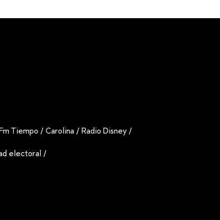
Fm Tiempo
/
Carolina
/
Radio Disney
/
dad electoral
/