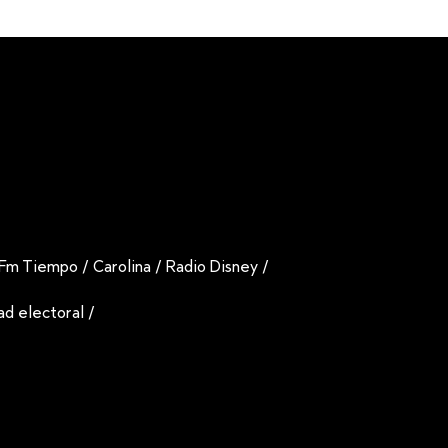
Fm Tiempo
/
Carolina
/
Radio Disney
/
dad electoral
/