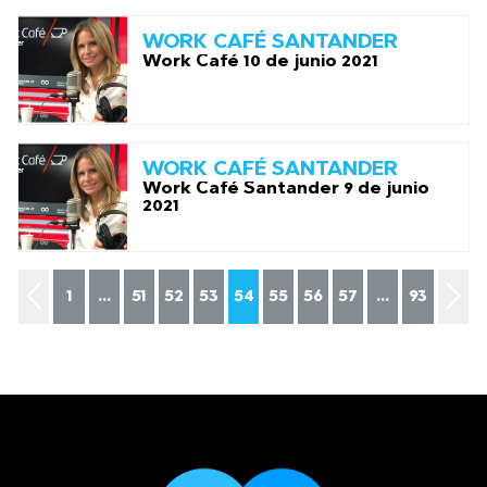
WORK CAFÉ SANTANDER
Work Café 10 de junio 2021
WORK CAFÉ SANTANDER
Work Café Santander 9 de junio
2021
1
...
51
52
53
54
55
56
57
...
93