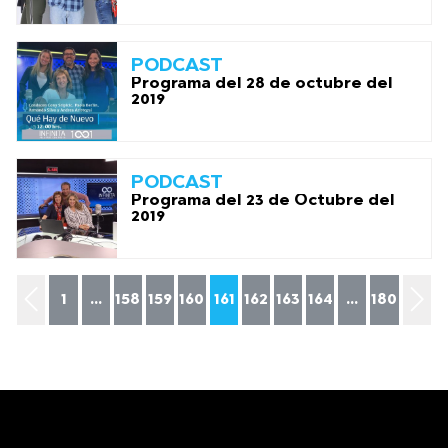
PODCAST
Programa del 28 de octubre del
2019
PODCAST
Programa del 23 de Octubre del
2019
1
...
158
159
160
161
162
163
164
...
180