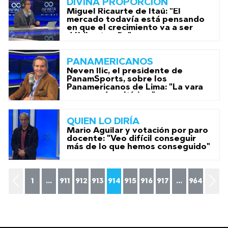
DIVINA PROPORCIÓN
Miguel Ricaurte de Itaú: "El
mercado todavía está pensando
en que el crecimiento va a ser
débil este año"
PANAMERICANOS
Neven Ilic, el presidente de
PanamSports, sobre los
Panamericanos de Lima: "La vara
va a quedar altísima"
QUIEN LO DIRÍA
Mario Aguilar y votación por paro
docente: "Veo difícil conseguir
más de lo que hemos conseguido"
1
...
911
912
913
914
915
916
917
...
964