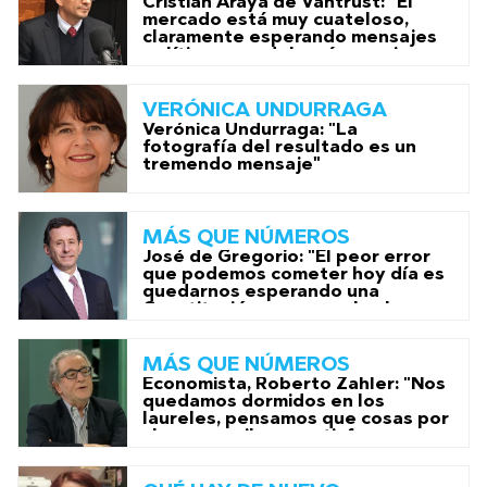
Cristián Araya de Vantrust: "El
mercado está muy cuateloso,
claramente esperando mensajes
políticos que debrerían venir en
adelante"
VERÓNICA UNDURRAGA
Verónica Undurraga: "La
fotografía del resultado es un
tremendo mensaje"
MÁS QUE NÚMEROS
José de Gregorio: "El peor error
que podemos cometer hoy día es
quedarnos esperando una
Constitución que resuelva los
problemas"
MÁS QUE NÚMEROS
Economista, Roberto Zahler: "Nos
quedamos dormidos en los
laureles, pensamos que cosas por
chorreo se iban a satisfacer y eso
nos pasó la cuenta"