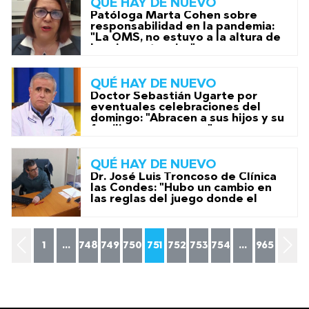
QUÉ HAY DE NUEVO
Patóloga Marta Cohen sobre
responsabilidad en la pandemia:
"La OMS, no estuvo a la altura de
las circunstancias"
QUÉ HAY DE NUEVO
Doctor Sebastián Ugarte por
eventuales celebraciones del
domingo: "Abracen a sus hijos y su
familia, pero en casa"
QUÉ HAY DE NUEVO
Dr. José Luis Troncoso de Clínica
las Condes: "Hubo un cambio en
las reglas del juego donde el
nuevo grupo puso sus
condiciones"
1
...
748
749
750
751
752
753
754
...
965