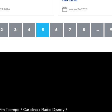
6
del 2026
27 2026
mayo 26 2026
2
3
4
5
6
7
8
...
Fm Tiempo
/
Carolina
/
Radio Disney
/