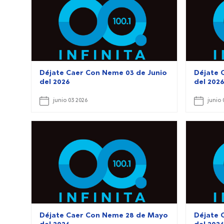
Déjate Caer Con Neme 03 de Junio
Déjate 
del 2026
del 202
junio 03 2026
junio 
Déjate Caer Con Neme 28 de Mayo
Déjate 