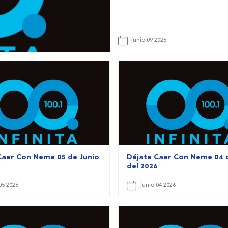
junio 09 2026
Caer Con Neme 05 de Junio
Déjate Caer Con Neme 04 
6
del 2026
05 2026
junio 04 2026