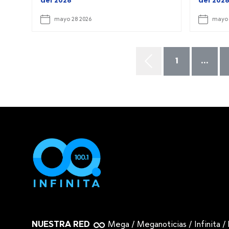
del 2026
del 202
mayo 28 2026
mayo 
1
...
NUESTRA RED
Mega
/
Meganoticias
/
Infinita
/