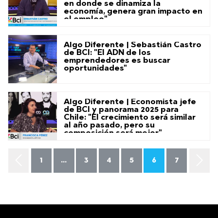
en donde se dinamiza la
economía, genera gran impacto en
el empleo"
Algo Diferente | Sebastián Castro
de BCI: "El ADN de los
emprendedores es buscar
oportunidades"
Algo Diferente | Economista jefe
de BCI y panorama 2025 para
Chile: "El crecimiento será similar
al año pasado, pero su
composición será mejor"
1
...
3
4
5
6
7